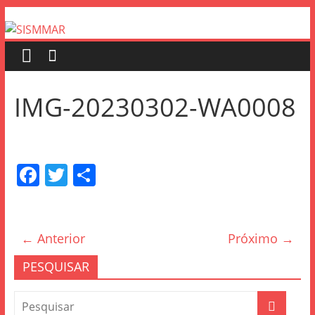
IMG-20230302-WA0008
F
T
S
a
w
h
c
itt
ar
e
er
e
← Anterior
Próximo →
b
PESQUISAR
o
o