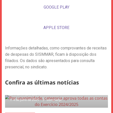
GOOGLE PLAY
APPLE STORE
Informações detalhadas, como comprovantes de receitas
de despesas do SISMMAR, ficam à disposição dos
filiados. Os dados são apresentados para consulta
presencial, no sindicato.
que
Notícias
Transparência
Notícias
T
unanimidade, categoria aprova
Por unan
Confira as últimas notícias
s as contas do Exercício
contas d
/2025
orçamen
ulho de 2025
sismmarpr
26 de junho d