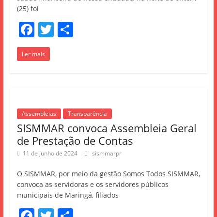
(25) foi
F
T
S
a
w
h
Ler mais
c
itt
ar
e
er
e
b
o
Assembleias
Transparência
o
SISMMAR convoca Assembleia Geral
k
de Prestação de Contas
11 de junho de 2024
sismmarpr
O SISMMAR, por meio da gestão Somos Todos SISMMAR,
convoca as servidoras e os servidores públicos
municipais de Maringá, filiados
F
T
S