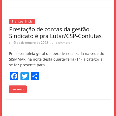
e
er
e
b
o
Transparência
o
Prestação de contas da gestão
k
Sindicato é pra Lutar/CSP-Conlutas
15 de dezembro de 2022
sismmarpr
Em assembleia geral deliberativa realizada na sede do
SISMMAR, na noite desta quarta-feira (14), a categoria
se fez presente para
F
T
S
a
w
h
Ler mais
c
itt
ar
e
er
e
b