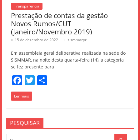
o
Transparência
o
Prestação de contas da gestão
k
Novos Rumos/CUT
(Janeiro/Novembro 2019)
15 de dezembro de 2022
sismmarpr
Em assembleia geral deliberativa realizada na sede do
SISMMAR, na noite desta quarta-feira (14), a categoria
se fez presente para
F
T
S
a
w
h
Ler mais
c
itt
ar
e
er
e
b
PESQUISAR
o