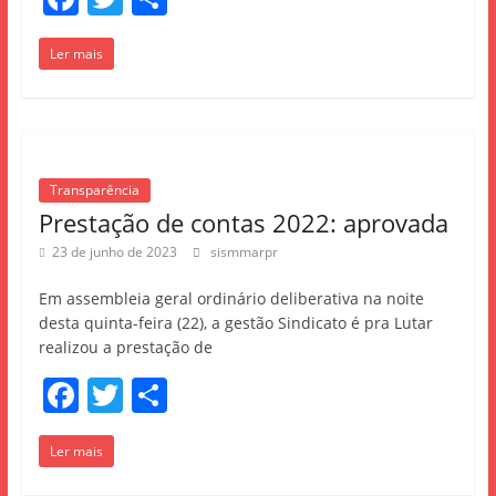
a
w
h
Ler mais
c
itt
ar
e
er
e
b
o
Transparência
o
Prestação de contas 2022: aprovada
k
23 de junho de 2023
sismmarpr
Em assembleia geral ordinário deliberativa na noite
desta quinta-feira (22), a gestão Sindicato é pra Lutar
realizou a prestação de
F
T
S
a
w
h
Ler mais
c
itt
ar