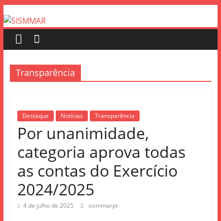
SISMMAR
Pular
para
o
SINDICATO
conteúdo
SERV.PUBLIC.MUNIC.MARINGA
Transparência
Destaque
Notícias
Transparência
Por unanimidade,
categoria aprova todas
as contas do Exercício
2024/2025
4 de julho de 2025
sismmarpr