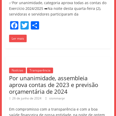
✅Por unanimidade, categoria aprova todas as contas do
Exercício 2024/2025 ➡️Na noite desta quarta-feira (2),
servidoras e servidores participaram da
F
T
S
a
w
h
Ler mais
c
itt
ar
e
er
e
b
o
Notícias
Transparência
o
Por unanimidade, assembleia
k
aprova contas de 2023 e previsão
orçamentária de 2024
26 de junho de 2024
sismmarpr
Em compromisso com a transparência e com a boa
saúde financeira de nossa entidade, na noite de ontem