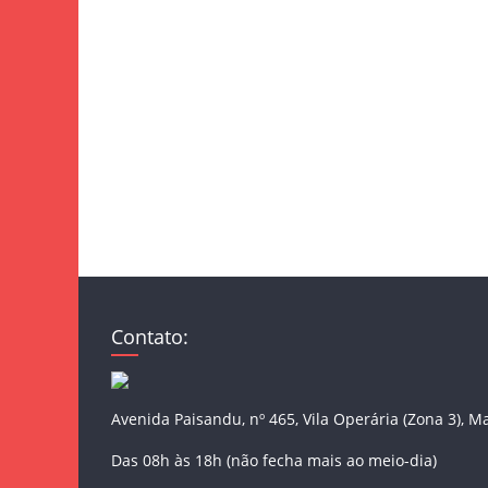
Contato:
Avenida Paisandu, nº 465, Vila Operária (Zona 3), M
Das 08h às 18h (não fecha mais ao meio-dia)