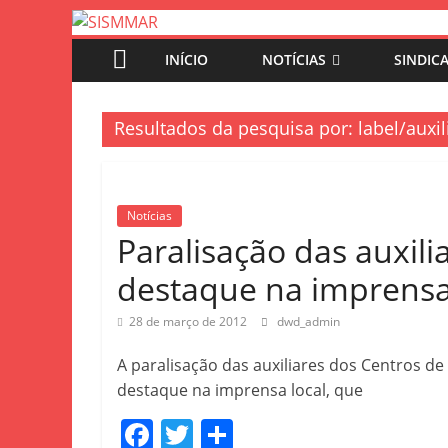
INÍCIO
NOTÍCIAS
SINDIC
Resultados da pesquisa por: label/auxil
Notícias
Paralisação das auxil
destaque na imprens
28 de março de 2012
dwd_admin
A paralisação das auxiliares dos Centros de 
destaque na imprensa local, que
F
T
S