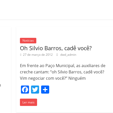
Notícias
Oh Silvio Barros, cadê você?
27 de março de 2012
dwd_admin
Em frente ao Paço Municipal, as auxiliares de
creche cantam: “oh Silvio Barros, cadê você?
Vim negociar com você?” Ninguém
m
F
T
S
a
w
h
Ler mais
c
itt
ar