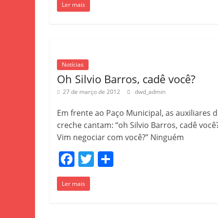
Ler mais
c
itt
ar
e
er
e
b
o
Notícias
o
Oh Silvio Barros, cadê você?
k
27 de março de 2012
dwd_admin
Em frente ao Paço Municipal, as auxiliares 
creche cantam: “oh Silvio Barros, cadê você
Vim negociar com você?” Ninguém
F
T
S
a
w
h
Ler mais
c
itt
ar
e
er
e