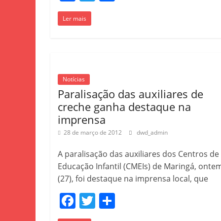
a
w
h
Ler mais
c
itt
ar
e
er
e
b
o
Notícias
o
Paralisação das auxiliares de
k
creche ganha destaque na
imprensa
28 de março de 2012
dwd_admin
A paralisação das auxiliares dos Centros de
Educação Infantil (CMEIs) de Maringá, onte
(27), foi destaque na imprensa local, que
F
T
S
a
w
h