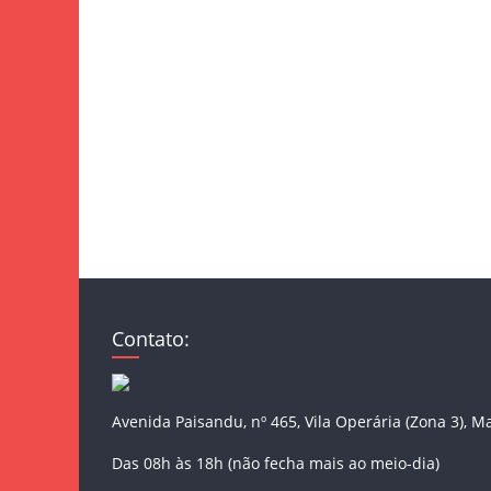
Contato:
Avenida Paisandu, nº 465, Vila Operária (Zona 3), M
Das 08h às 18h (não fecha mais ao meio-dia)