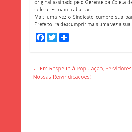
original assinado pelo Gerente da Coleta d
coletores iriam trabalhar.
Mais uma vez o Sindicato cumpre sua par
Prefeito irá descumprir mais uma vez a sua
F
T
S
a
w
h
c
itt
ar
e
er
e
←
Em Respeito à População, Servidores 
b
Nossas Reivindicações!
o
o
k