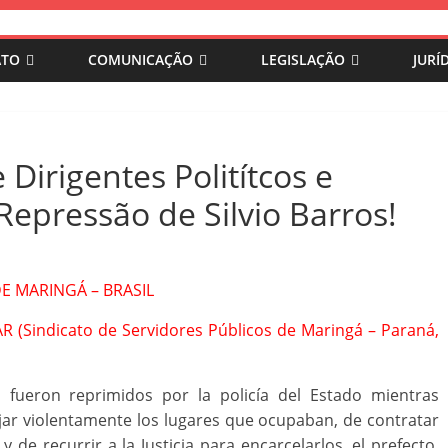
ATO
COMUNICAÇÃO
LEGISLAÇÃO
JURÍ
 Dirigentes Politítcos e
 Repressão de Silvio Barros!
E MARINGÁ – BRASIL
Sindicato de Servidores Públicos de Maringá – Paraná,
 fueron reprimidos por la policía del Estado mientras
jar violentamente los lugares que ocupaban, de contratar
 de recurrir a la Justicia para encarcelarlos, el prefecto,