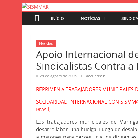
SISMMAR
Pular
para
INÍCIO
NOTÍCIAS
SINDIC
o
SINDICATO
conteúdo
SERV.PUBLIC.MUNIC.MARINGA
Notícias
Apoio Internacional de
Sindicalistas Contra a
29 de agosto de 2006
dwd_admin
REPRIMEN A TRABAJADORES MUNICIPALES D
SOLIDARIDAD INTERNACIONAL CON SISMMAR (
Brasil)
Los trabajadores municipales de Maringá
desarrollaban una huelga. Luego de desalo
a matones para perseguir a los dirigentes, y