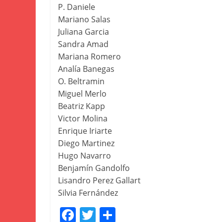
P. Daniele
Mariano Salas
Juliana Garcia
Sandra Amad
Mariana Romero
Analía Banegas
O. Beltramin
Miguel Merlo
Beatriz Kapp
Victor Molina
Enrique Iriarte
Diego Martinez
Hugo Navarro
Benjamín Gandolfo
Lisandro Perez Gallart
Silvia Fernández
F
T
S