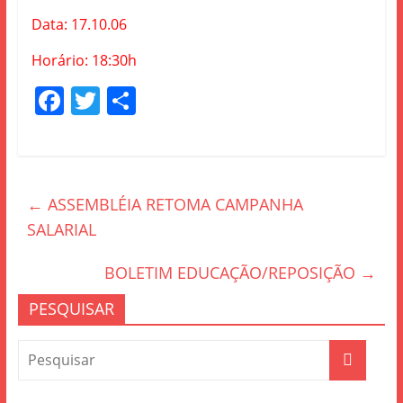
Data: 17.10.06
Horário: 18:30h
F
T
S
a
w
h
c
itt
ar
e
er
e
←
ASSEMBLÉIA RETOMA CAMPANHA
b
SALARIAL
o
o
BOLETIM EDUCAÇÃO/REPOSIÇÃO
→
k
PESQUISAR