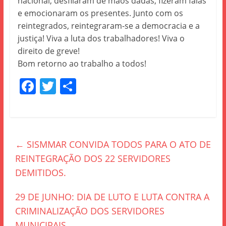
nacional, desfilaram de mãos dadas, fizeram falas
e emocionaram os presentes. Junto com os
reintegrados, reintegraram-se a democracia e a
justiça! Viva a luta dos trabalhadores! Viva o
direito de greve!
Bom retorno ao trabalho a todos!
F
T
S
a
w
h
c
itt
ar
e
er
e
←
SISMMAR CONVIDA TODOS PARA O ATO DE
b
REINTEGRAÇÃO DOS 22 SERVIDORES
o
DEMITIDOS.
o
k
29 DE JUNHO: DIA DE LUTO E LUTA CONTRA A
CRIMINALIZAÇÃO DOS SERVIDORES
MUNICIPAIS
→