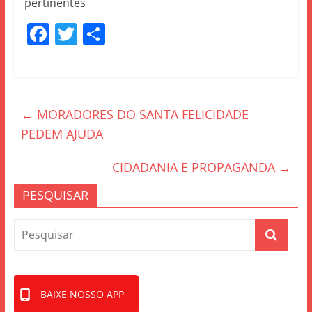
pertinentes
F
T
S
a
w
h
c
itt
ar
e
er
e
←
MORADORES DO SANTA FELICIDADE
b
PEDEM AJUDA
o
o
CIDADANIA E PROPAGANDA
→
k
PESQUISAR
BAIXE NOSSO APP