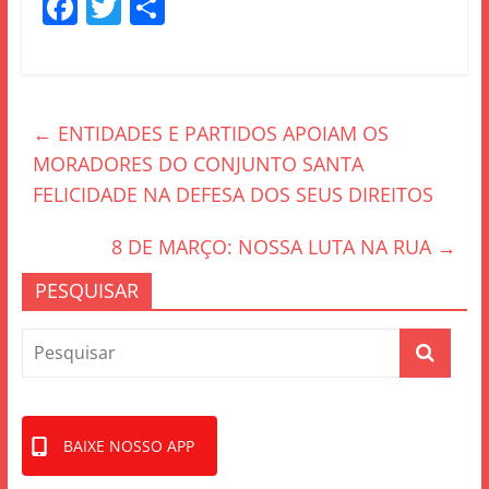
F
T
S
a
w
h
c
itt
ar
e
er
e
←
ENTIDADES E PARTIDOS APOIAM OS
b
MORADORES DO CONJUNTO SANTA
o
FELICIDADE NA DEFESA DOS SEUS DIREITOS
o
k
8 DE MARÇO: NOSSA LUTA NA RUA
→
PESQUISAR
BAIXE NOSSO APP