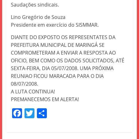
Saudações sindicais.
Lino Gregório de Souza
Presidente em exercício do SISMMAR.
DIANTE DO EXPOSTO OS REPRESENTATES DA
PREFEITURA MUNICIPAL DE MARINGÁ SE
COMPROMETERAM A ENVIAR A RESPOSTA AO
OFICIO, BEM COMO OS DADOS SOLICITADOS, ATÉ
SEXTA-FEIRA, DIA 05/07/2008. UMA PRÓXIMA
REUNIAO FICOU MARACADA PARA O DIA
08/07/2008.
A LUTA CONTINUA!
PREMANECEMOS EM ALERTA!
F
T
S
a
w
h
c
itt
ar