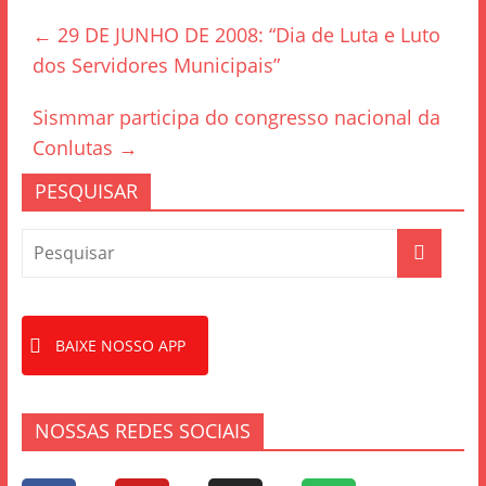
e
er
e
←
29 DE JUNHO DE 2008: “Dia de Luta e Luto
b
dos Servidores Municipais”
o
o
Sismmar participa do congresso nacional da
k
Conlutas
→
PESQUISAR
BAIXE NOSSO APP
NOSSAS REDES SOCIAIS