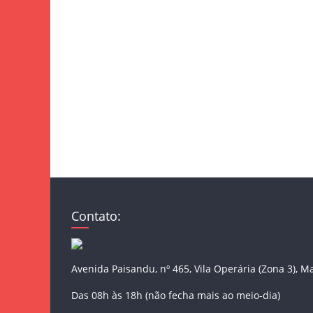
Contato:
Avenida Paisandu, nº 465, Vila Operária (Zona 3), M
Das 08h às 18h (não fecha mais ao meio-dia)