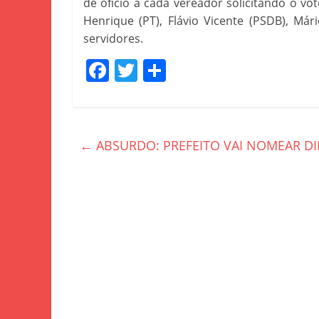
de ofício a cada vereador solicitando o v
Henrique (PT), Flávio Vicente (PSDB), Má
servidores.
F
T
S
a
w
h
c
itt
ar
e
er
e
←
ABSURDO: PREFEITO VAI NOMEAR D
b
o
o
k