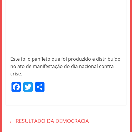
Este foi o panfleto que foi produzido e distribuído
no ato de manifestação do dia nacional contra
crise.
F
T
S
a
w
h
c
itt
ar
e
er
e
←
RESULTADO DA DEMOCRACIA
b