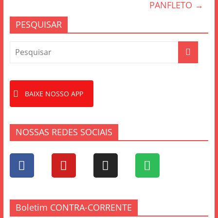
o
PANFLETO
→
o
PESQUISAR
k
BAIXE NOSSO APP
NOSSAS REDES SOCIAIS
Boletim CONTRA-CORRENTE