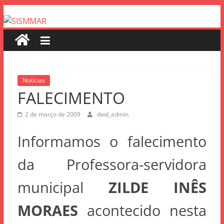
Notícias
FALECIMENTO
2 de março de 2009
dwd_admin
Informamos o falecimento
da Professora-servidora
municipal
ZILDE INÊS
MORAES
acontecido nesta