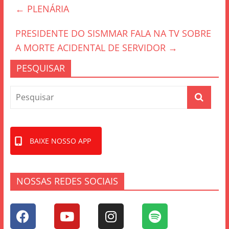
←
PLENÁRIA
b
o
PRESIDENTE DO SISMMAR FALA NA TV SOBRE
o
A MORTE ACIDENTAL DE SERVIDOR
→
k
PESQUISAR
BAIXE NOSSO APP
NOSSAS REDES SOCIAIS