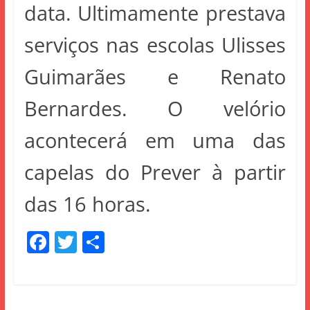
data. Ultimamente prestava
serviços nas escolas Ulisses
Guimarães e Renato
Bernardes. O velório
acontecerá em uma das
capelas do Prever à partir
das 16 horas.
F
T
S
a
w
h
c
itt
ar
e
er
e