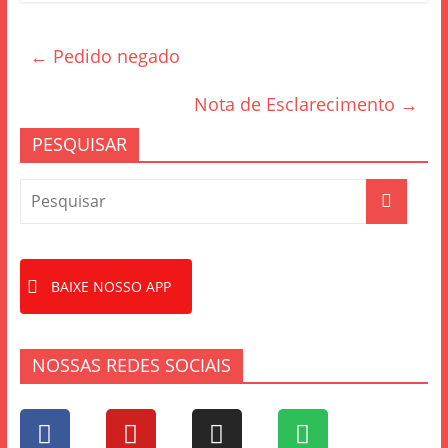
c
itt
ar
e
er
e
←
Pedido negado
b
o
Nota de Esclarecimento
→
o
PESQUISAR
k
BAIXE NOSSO APP
NOSSAS REDES SOCIAIS