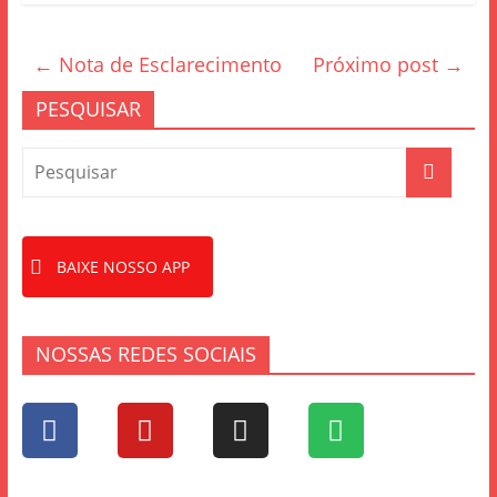
c
itt
ar
e
er
e
←
Nota de Esclarecimento
Próximo post
→
b
o
PESQUISAR
o
k
BAIXE NOSSO APP
NOSSAS REDES SOCIAIS