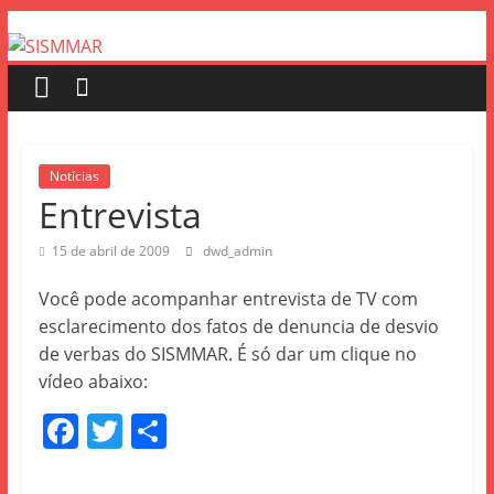
Notícias
Entrevista
15 de abril de 2009
dwd_admin
Você pode acompanhar entrevista de TV com
esclarecimento dos fatos de denuncia de desvio
de verbas do SISMMAR. É só dar um clique no
vídeo abaixo:
F
T
S
a
w
h