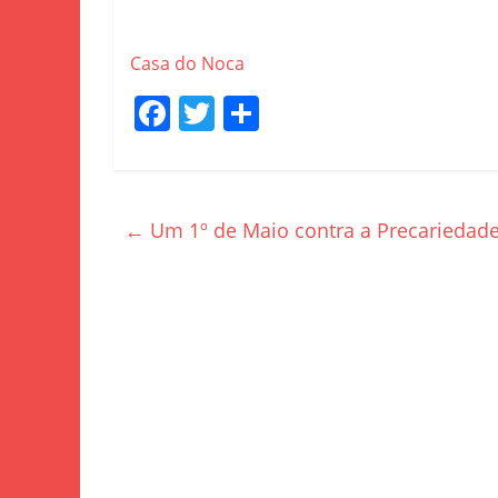
Casa do Noca
F
T
S
a
w
h
c
itt
ar
e
er
e
←
Um 1º de Maio contra a Precariedade
b
o
o
k