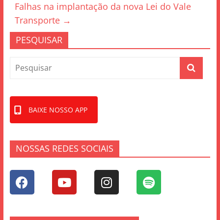
o
Falhas na implantação da nova Lei do Vale
o
Transporte
→
k
PESQUISAR
BAIXE NOSSO APP
NOSSAS REDES SOCIAIS