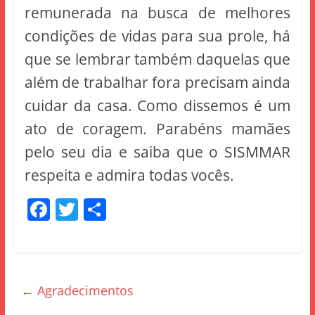
remunerada na busca de melhores
condições de vidas para sua prole, há
que se lembrar também daquelas que
além de trabalhar fora precisam ainda
cuidar da casa. Como dissemos é um
ato de coragem. Parabéns mamães
pelo seu dia e saiba que o SISMMAR
respeita e admira todas vocês.
F
T
S
a
w
h
c
itt
ar
e
er
e
←
Agradecimentos
b