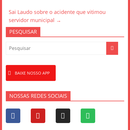
b
o
Sai Laudo sobre o acidente que vitimou
o
servidor municipal
→
k
PESQUISAR
BAIXE NOSSO APP
NOSSAS REDES SOCIAIS