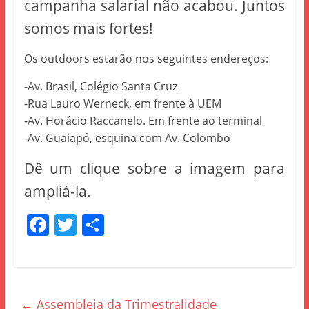
campanha salarial não acabou. Juntos
somos mais fortes!
Os outdoors estarão nos seguintes endereços:
-Av. Brasil, Colégio Santa Cruz
-Rua Lauro Werneck, em frente à UEM
-Av. Horácio Raccanelo. Em frente ao terminal
-Av. Guaiapó, esquina com Av. Colombo
Dê um clique sobre a imagem para
ampliá-la.
F
T
S
a
w
h
c
itt
ar
e
er
e
←
Assembleia da Trimestralidade