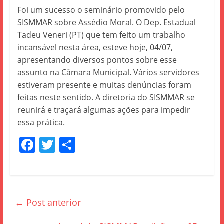
Foi um sucesso o seminário promovido pelo
SISMMAR sobre Assédio Moral. O Dep. Estadual
Tadeu Veneri (PT) que tem feito um trabalho
incansável nesta área, esteve hoje, 04/07,
apresentando diversos pontos sobre esse
assunto na Câmara Municipal. Vários servidores
estiveram presente e muitas denúncias foram
feitas neste sentido. A diretoria do SISMMAR se
reunirá e traçará algumas ações para impedir
essa prática.
F
T
S
a
w
h
c
itt
ar
e
er
e
←
Post anterior
b