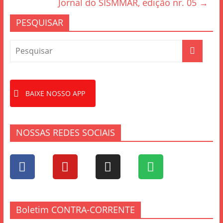
o
Jornal do SISMMAR, edição nr. 05
→
o
PESQUISAR
k
BAIXE NOSSO APP
NOSSAS REDES SOCIAIS
Boletim CONTRA-CORRENTE