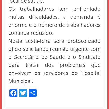
local de saúde.
Os trabalhadores tem enfrentado
muitas dificuldades, a demanda é
enorme e o número de trabalhadores
continua reduzido.
Nesta sexta-feira será protocolizado
ofício solicitando reunião urgente com
o Secretário de Saúde e o Sindicato
para tratar dos problemas que
envolvem os servidores do Hospital
Municipal.
F
T
S
a
w
h
c
itt
ar