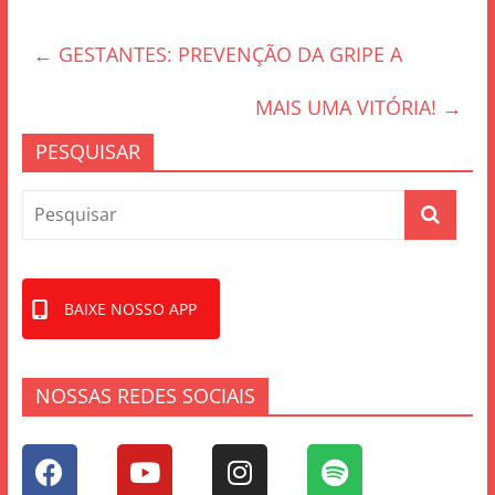
e
er
e
←
GESTANTES: PREVENÇÃO DA GRIPE A
b
o
MAIS UMA VITÓRIA!
→
o
PESQUISAR
k
BAIXE NOSSO APP
NOSSAS REDES SOCIAIS