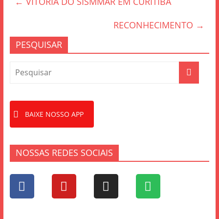
←
VITÓRIA DO SISMMAR EM CURITIBA
b
o
RECONHECIMENTO
→
o
PESQUISAR
k
BAIXE NOSSO APP
NOSSAS REDES SOCIAIS