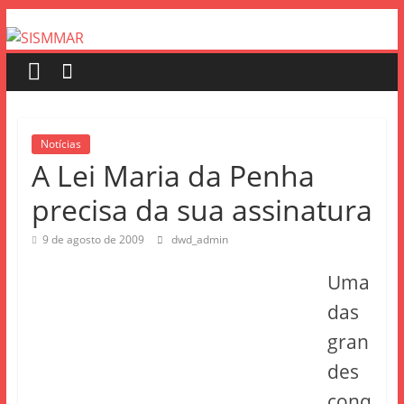
Notícias
A Lei Maria da Penha
precisa da sua assinatura
9 de agosto de 2009
dwd_admin
Uma
das
gran
des
conq