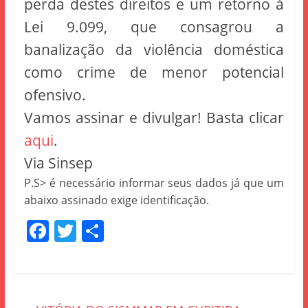
perda destes direitos e um retorno à
Lei 9.099, que consagrou a
banalização da violência doméstica
como crime de menor potencial
ofensivo.
Vamos assinar e divulgar! Basta clicar
aqui
.
Via Sinsep
P.S> é necessário informar seus dados já que um
abaixo assinado exige identificação.
F
T
S
a
w
h
c
itt
ar
e
er
e