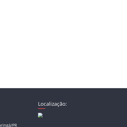
Localização:
aringá/PR