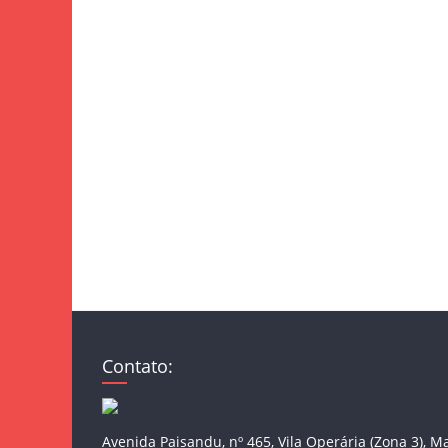
Contato:
Avenida Paisandu, nº 465, Vila Operária (Zona 3), M