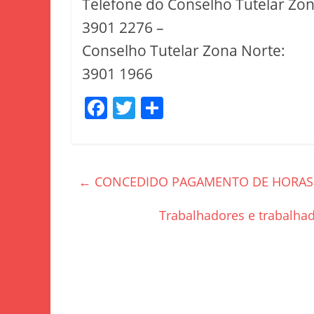
Telefone do Conselho Tutelar Zona
3901 2276 –
Conselho Tutelar Zona Norte:
3901 1966
F
T
S
a
w
h
c
itt
ar
e
er
e
←
CONCEDIDO PAGAMENTO DE HORAS
b
o
Trabalhadores e trabalha
o
k