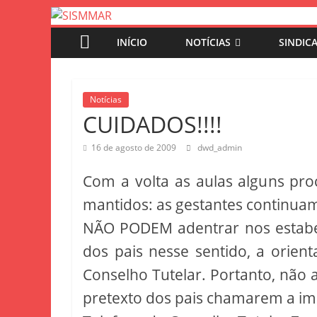
INÍCIO
NOTÍCIAS
SINDIC
Notícias
CUIDADOS!!!!
16 de agosto de 2009
dwd_admin
Com a volta as aulas alguns pr
mantidos: as gestantes continuam
NÃO PODEM adentrar nos estabel
dos pais nesse sentido, a orien
Conselho Tutelar. Portanto, não
pretexto dos pais chamarem a im