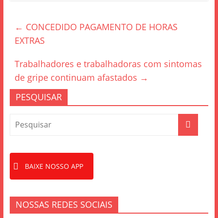
c
itt
ar
e
er
e
←
CONCEDIDO PAGAMENTO DE HORAS
b
EXTRAS
o
o
Trabalhadores e trabalhadoras com sintomas
k
de gripe continuam afastados
→
PESQUISAR
BAIXE NOSSO APP
NOSSAS REDES SOCIAIS