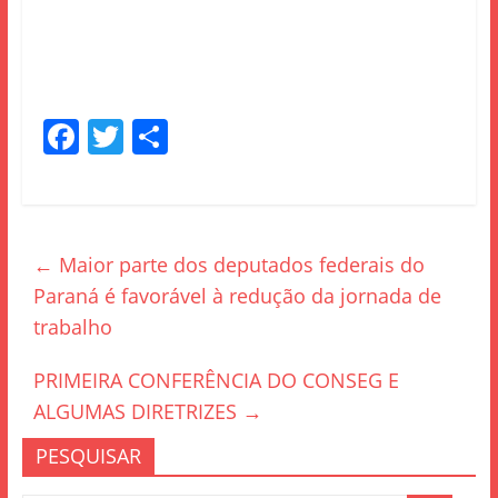
F
T
S
a
w
h
c
itt
ar
e
er
e
←
Maior parte dos deputados federais do
b
Paraná é favorável à redução da jornada de
o
trabalho
o
k
PRIMEIRA CONFERÊNCIA DO CONSEG E
ALGUMAS DIRETRIZES
→
PESQUISAR