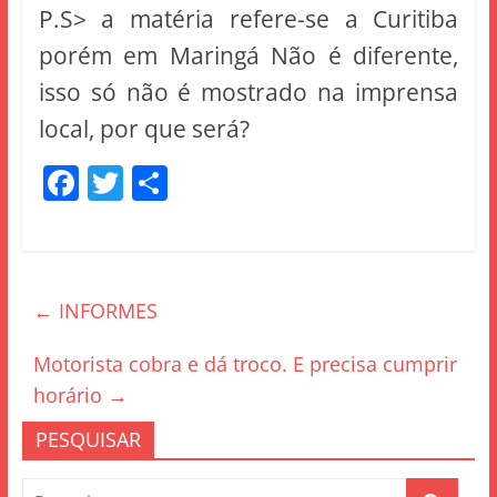
P.S> a matéria refere-se a Curitiba
porém em Maringá Não é diferente,
isso só não é mostrado na imprensa
local, por que será?
F
T
S
a
w
h
c
itt
ar
e
er
e
←
INFORMES
b
o
Motorista cobra e dá troco. E precisa cumprir
o
horário
→
k
PESQUISAR