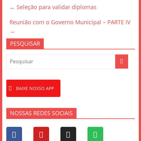
e
er
e
←
Seleção para validar diplomas
b
o
Reunião com o Governo Municipal – PARTE IV
o
→
k
PESQUISAR
BAIXE NOSSO APP
NOSSAS REDES SOCIAIS