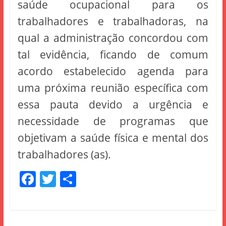
saúde ocupacional para os
trabalhadores e trabalhadoras, na
qual a administração concordou com
tal evidência, ficando de comum
acordo estabelecido agenda para
uma próxima reunião específica com
essa pauta devido a urgência e
necessidade de programas que
objetivam a saúde física e mental dos
trabalhadores (as).
F
T
S
a
w
h
c
itt
ar