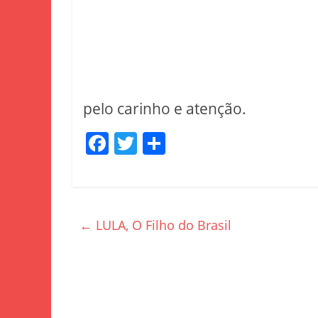
pelo carinho e atenção.
F
T
S
a
w
h
c
itt
ar
e
er
e
←
LULA, O Filho do Brasil
b
o
o
k