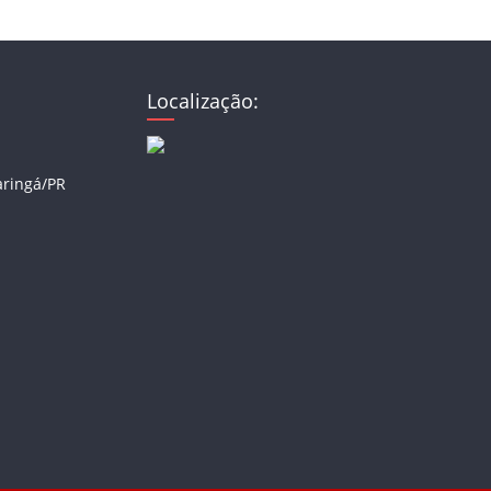
Localização:
aringá/PR