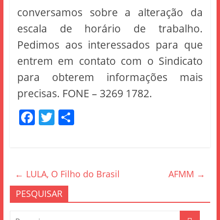
conversamos sobre a alteração da
escala de horário de trabalho.
Pedimos aos interessados para que
entrem em contato com o Sindicato
para obterem informações mais
precisas. FONE – 3269 1782.
F
T
S
a
w
h
c
itt
ar
e
er
e
←
LULA, O Filho do Brasil
AFMM
→
b
o
PESQUISAR
o