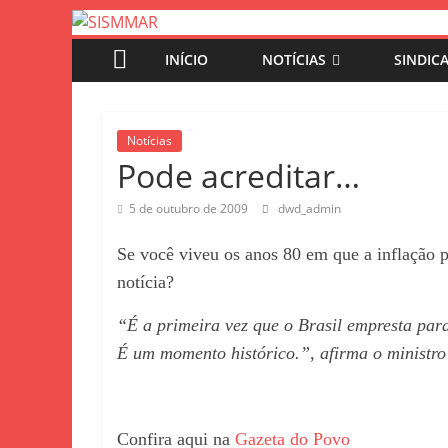
INÍCIO
NOTÍCIAS
SINDIC
Notícias
Pode acreditar…
5 de outubro de 2009
dwd_admin
Se você viveu os anos 80 em que a inflação 
notícia?
“É a primeira vez que o Brasil empresta pa
É um momento histórico.”, afirma o ministr
Confira aqui na
Gazeta do Povo