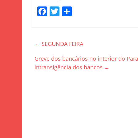
F
T
S
a
w
h
c
itt
ar
e
er
e
←
SEGUNDA FEIRA
b
o
Greve dos bancários no interior do Pa
intransigência dos bancos
→
o
k