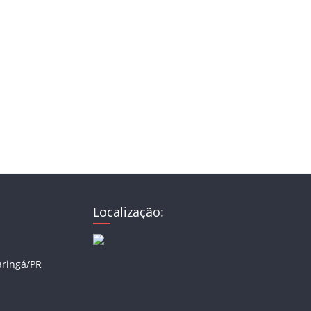
Localização:
aringá/PR