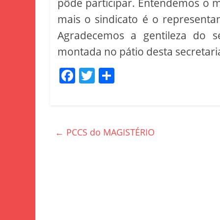
pôde participar. Entendemos o 
mais o sindicato é o representant
Agradecemos a gentileza do se
montada no pátio desta secretari
F
T
S
a
w
h
c
itt
ar
e
er
e
←
PCCS do MAGISTÉRIO
b
o
o
k