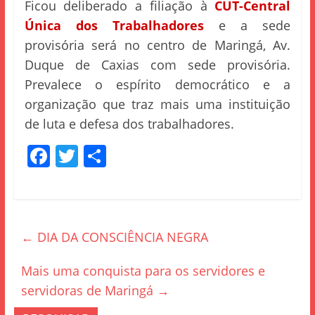
Ficou deliberado a filiação à
CUT-Central
Única dos Trabalhadores
e a sede
provisória será no centro de Maringá, Av.
Duque de Caxias com sede provisória.
Prevalece o espírito democrático e a
organização que traz mais uma instituição
de luta e defesa dos trabalhadore
s.
F
T
S
a
w
h
c
itt
ar
e
er
e
←
DIA DA CONSCIÊNCIA NEGRA
b
o
Mais uma conquista para os servidores e
o
servidoras de Maringá
→
k