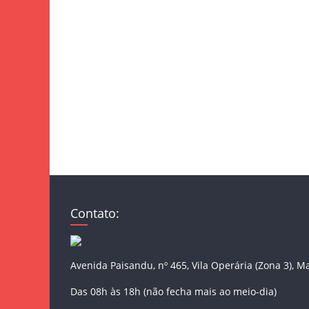
Contato:
Avenida Paisandu, nº 465, Vila Operária (Zona 3), M
Das 08h às 18h (não fecha mais ao meio-dia)