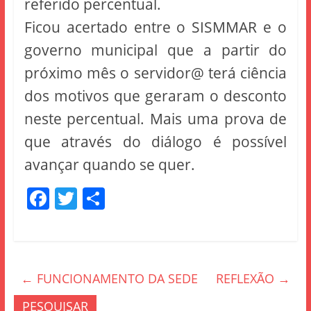
referido percentual.
Ficou acertado entre o SISMMAR e o
governo municipal que a partir do
próximo mês o servidor@ terá ciência
dos motivos que geraram o desconto
neste percentual. Mais uma prova de
que através do diálogo é possível
avançar quando se quer.
F
T
S
a
w
h
c
itt
ar
e
er
e
←
FUNCIONAMENTO DA SEDE
REFLEXÃO
→
b
o
PESQUISAR