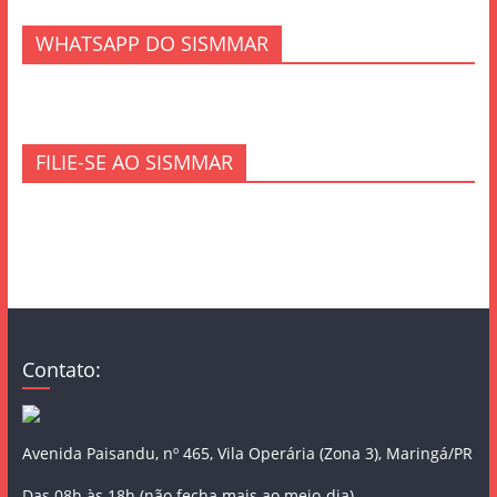
WHATSAPP DO SISMMAR
FILIE-SE AO SISMMAR
Contato:
Avenida Paisandu, nº 465, Vila Operária (Zona 3), Maringá/PR
Das 08h às 18h (não fecha mais ao meio-dia)