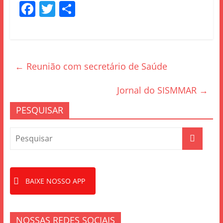
F
T
S
a
w
h
c
itt
ar
e
er
e
←
Reunião com secretário de Saúde
b
o
Jornal do SISMMAR
→
o
PESQUISAR
k
BAIXE NOSSO APP
NOSSAS REDES SOCIAIS