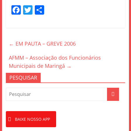
F
T
S
a
w
h
c
itt
ar
e
er
e
←
EM PAUTA – GREVE 2006
b
o
AFMM – Associação dos Funcionários
o
Municipais de Maringá
→
k
PESQUISAR
BAIXE NOSSO APP