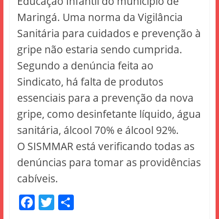
Educação Infantil do município de
Maringá. Uma norma da Vigilância
Sanitária para cuidados e prevenção à
gripe não estaria sendo cumprida.
Segundo a denúncia feita ao
Sindicato, há falta de produtos
essenciais para a prevenção da nova
gripe, como desinfetante líquido, água
sanitária, álcool 70% e álcool 92%.
O SISMMAR está verificando todas as
denúncias para tomar as providências
cabíveis.
F
T
S
a
w
h