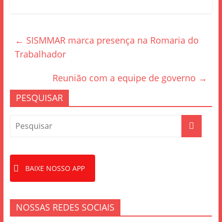
c
itt
ar
e
er
e
←
SISMMAR marca presença na Romaria do
b
Trabalhador
o
o
Reunião com a equipe de governo
→
k
PESQUISAR
BAIXE NOSSO APP
NOSSAS REDES SOCIAIS