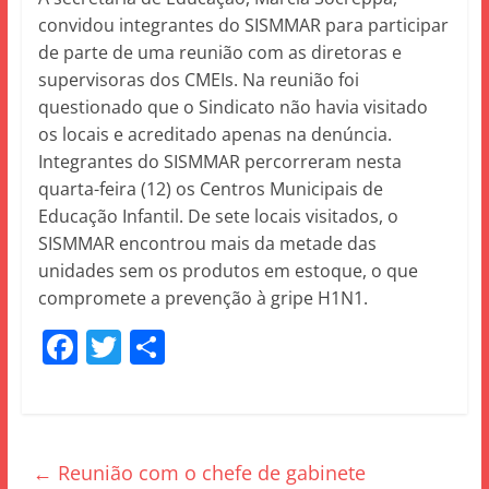
convidou integrantes do SISMMAR para participar
de parte de uma reunião com as diretoras e
supervisoras dos CMEIs. Na reunião foi
questionado que o Sindicato não havia visitado
os locais e acreditado apenas na denúncia.
Integrantes do SISMMAR percorreram nesta
quarta-feira (12) os Centros Municipais de
Educação Infantil. De sete locais visitados, o
SISMMAR encontrou mais da metade das
unidades sem os produtos em estoque, o que
compromete a prevenção à gripe H1N1.
F
T
S
a
w
h
c
itt
ar
e
er
e
←
Reunião com o chefe de gabinete
b