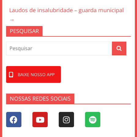
o
Laudos de insalubridade – guarda municipal
o
→
k
PESQUISAR
BAIXE NOSSO APP
NOSSAS REDES SOCIAIS