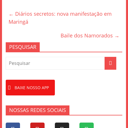
e
er
e
←
Diários secretos: nova manifestação em
b
Maringá
o
o
Baile dos Namorados
→
k
PESQUISAR
BAIXE NOSSO APP
NOSSAS REDES SOCIAIS