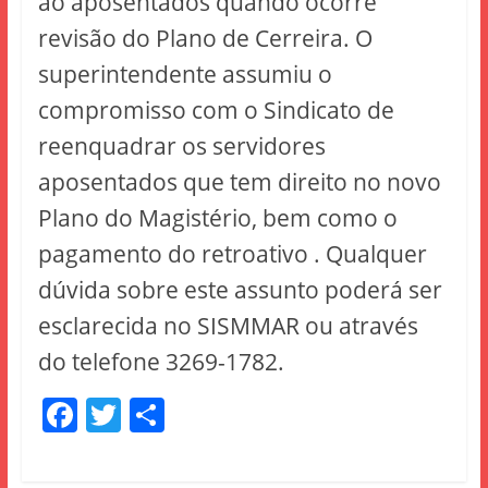
ao aposentados quando ocorre
revisão do Plano de Cerreira. O
superintendente assumiu o
compromisso com o Sindicato de
reenquadrar os servidores
aposentados que tem direito no novo
Plano do Magistério, bem como o
pagamento do retroativo . Qualquer
dúvida sobre este assunto poderá ser
esclarecida no SISMMAR ou através
do telefone 3269-1782.
F
T
S
a
w
h
c
itt
ar