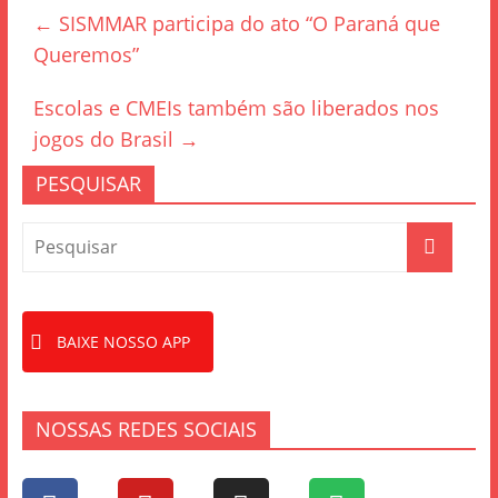
e
er
e
←
SISMMAR participa do ato “O Paraná que
b
Queremos”
o
o
Escolas e CMEIs também são liberados nos
k
jogos do Brasil
→
PESQUISAR
BAIXE NOSSO APP
NOSSAS REDES SOCIAIS