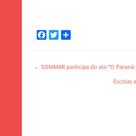
F
T
S
a
w
h
c
itt
ar
e
er
e
←
SISMMAR participa do ato “O Paraná
b
o
Escolas 
o
k