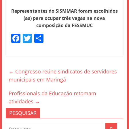
Representantes do SISMMAR foram escolhidos
(as) para ocupar três vagas na nova
composição da FESSMUC
F
T
S
a
w
h
c
itt
ar
e
er
e
←
Congresso reúne sindicatos de servidores
b
municipais em Maringá
o
o
Profissionais da Educação retomam
k
atividades
→
PESQUISAR