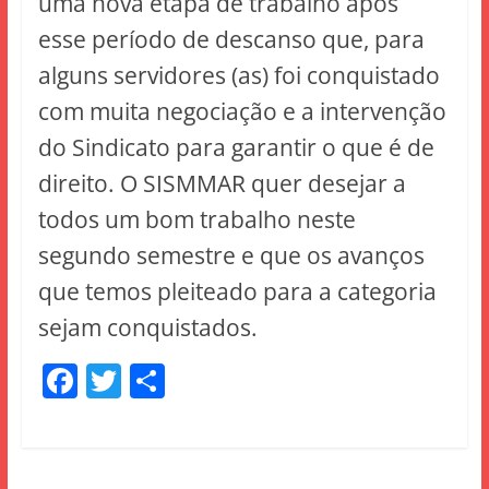
uma nova etapa de trabalho após
esse período de descanso que, para
alguns servidores (as) foi conquistado
com muita negociação e a intervenção
do Sindicato para garantir o que é de
direito. O SISMMAR quer desejar a
todos um bom trabalho neste
segundo semestre e que os avanços
que temos pleiteado para a categoria
sejam conquistados.
F
T
S
a
w
h
c
itt
ar
e
er
e