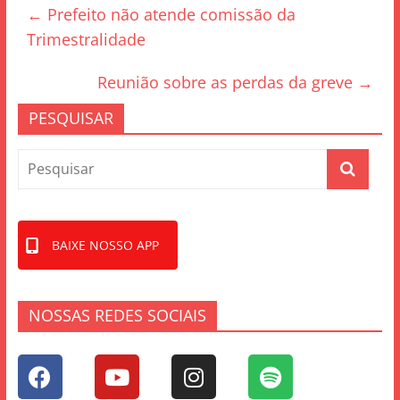
←
Prefeito não atende comissão da
b
Trimestralidade
o
o
Reunião sobre as perdas da greve
→
k
PESQUISAR
BAIXE NOSSO APP
NOSSAS REDES SOCIAIS