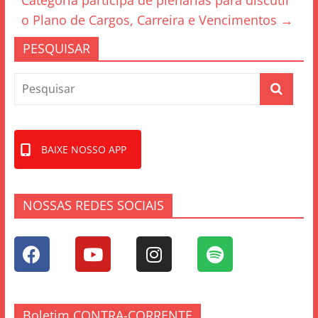
Categoria participa de plenárias para discutir
o
o Plano de Cargos, Carreira e Vencimentos
→
k
PESQUISAR
BAIXE NOSSO APP
NOSSAS REDES SOCIAIS
Boletim CONTRA-CORRENTE