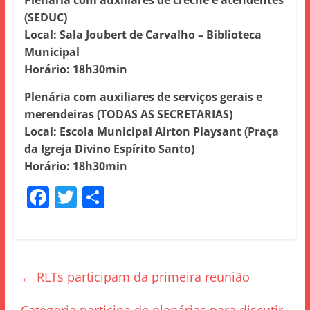
Plenária com auxiliares de creche e atendentes
(SEDUC)
Local: Sala Joubert de Carvalho – Biblioteca
Municipal
Horário: 18h30min
Plenária com auxiliares de serviços gerais e
merendeiras (TODAS AS SECRETARIAS)
Local: Escola Municipal Airton Playsant (Praça
da Igreja Divino Espírito Santo)
Horário: 18h30min
F
T
S
a
w
h
c
itt
ar
e
er
e
←
RLTs participam da primeira reunião
b
o