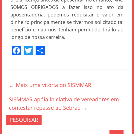
SOMOS OBRIGADOS a fazer isso no ato da
aposentadoria, podemos requisitar o valor em
dinheiro principalmente se tivermos solicitado tal
benefício e não nos tenham permitido tirá-lo ao
longo de nossa carreira.
F
T
S
a
w
h
c
itt
ar
e
er
e
←
Mais uma vitória do SISMMAR
b
o
SISMMAR apóia iniciativa de vereadores em
o
contestar repasse ao Sebrae
→
k
PESQUISAR