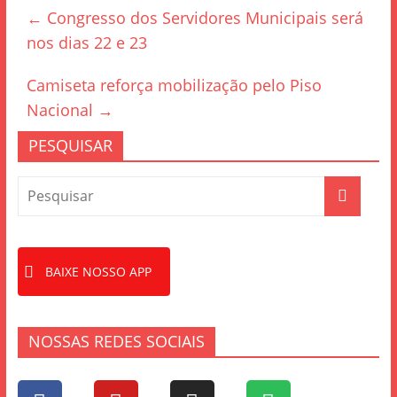
e
er
e
←
Congresso dos Servidores Municipais será
b
nos dias 22 e 23
o
o
Camiseta reforça mobilização pelo Piso
k
Nacional
→
PESQUISAR
BAIXE NOSSO APP
NOSSAS REDES SOCIAIS