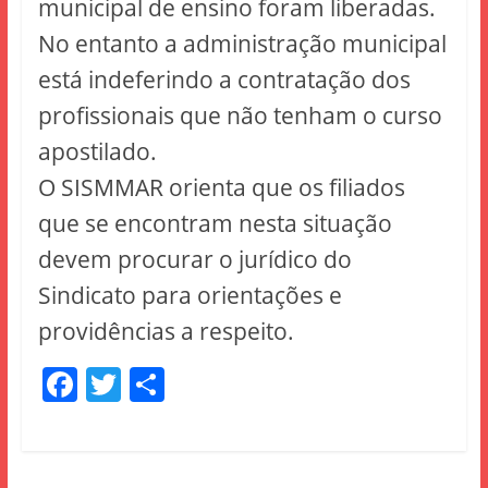
municipal de ensino foram liberadas.
No entanto a administração municipal
está indeferindo a contratação dos
profissionais que não tenham o curso
apostilado.
O SISMMAR orienta que os filiados
que se encontram nesta situação
devem procurar o jurídico do
Sindicato para orientações e
providências a respeito.
F
T
S
a
w
h
c
itt
ar