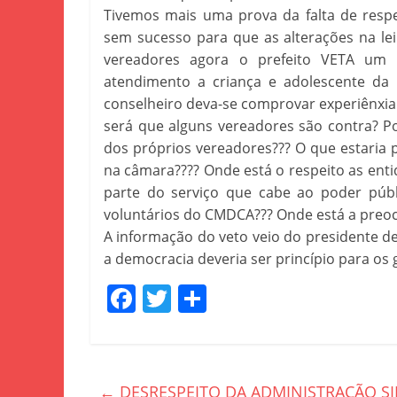
Tivemos mais uma prova da falta de resp
sem sucesso para que as alterações na le
vereadores agora o prefeito VETA um 
atendimento a criança e adolescente d
conselheiro deva-se comprovar experiênxi
será que alguns vereadores são contra? P
dos próprios vereadores??? O que estaria p
na câmara???? Onde está o respeito as ent
parte do serviço que cabe ao poder públ
voluntários do CMDCA??? Onde está a preoc
A informação do veto veio do presidente d
a democracia deveria ser princípio para os 
F
T
S
a
w
h
c
itt
ar
e
er
e
←
DESRESPEITO DA ADMINISTRAÇÃO SIL