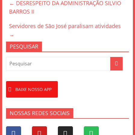
←
DESRESPEITO DA ADMINISTRAÇÃO SILVIO
b
BARROS II
o
o
Servidores de São José paralisam atividades
k
→
PESQUISAR
BAIXE NOSSO APP
NOSSAS REDES SOCIAIS