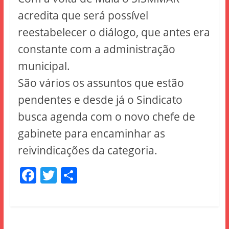
acredita que será possível
reestabelecer o diálogo, que antes era
constante com a administração
municipal.
São vários os assuntos que estão
pendentes e desde já o Sindicato
busca agenda com o novo chefe de
gabinete para encaminhar as
reivindicações da categoria.
F
T
S
a
w
h
c
itt
ar
e
er
e