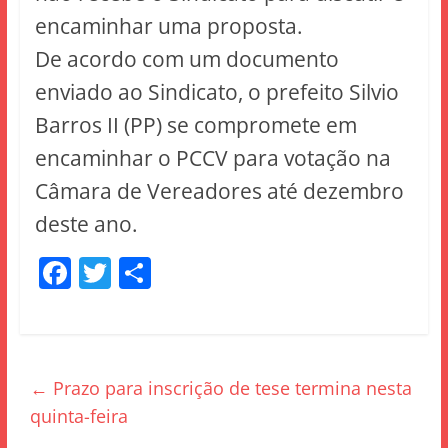
encaminhar uma proposta.
De acordo com um documento
enviado ao Sindicato, o prefeito Silvio
Barros II (PP) se compromete em
encaminhar o PCCV para votação na
Câmara de Vereadores até dezembro
deste ano.
F
T
S
a
w
h
c
itt
ar
e
er
e
←
Prazo para inscrição de tese termina nesta
b
quinta-feira
o