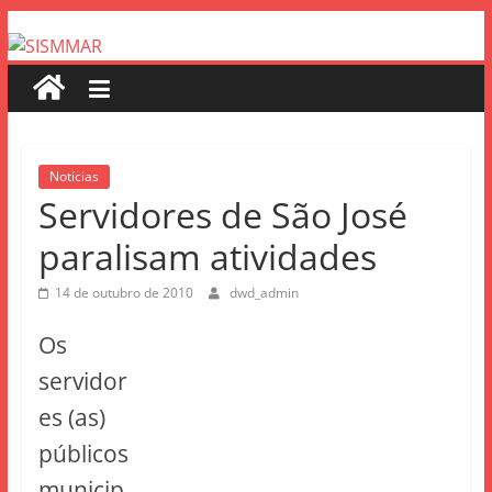
Notícias
Servidores de São José
paralisam atividades
14 de outubro de 2010
dwd_admin
Os
servidor
es (as)
públicos
municip