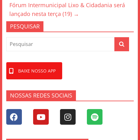
o
Fórum Intermunicipal Lixo & Cidadania será
k
lançado nesta terça (19)
→
PESQUISAR
BAIXE NOSSO APP
NOSSAS REDES SOCIAIS